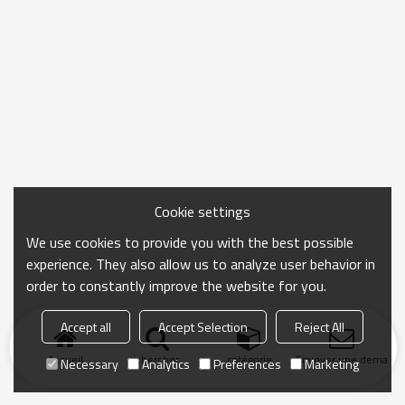
Cookie settings
We use cookies to provide you with the best possible
experience. They also allow us to analyze user behavior in
order to constantly improve the website for you.
Accept all
Accept Selection
Reject All
Accueil
chercher
catégorie
Envoyer une demand
Necessary
Analytics
Preferences
Marketing