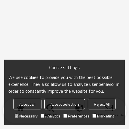
Cookie settings
We use cookies to provide you with the best possible
experience. They also allow us to analyze user behavior in
order to constantly improve the website for you.
Accept all
Accept Selection
Reject All
Accueil
chercher
catégorie
Envoyer une demand
Necessary
Analytics
Preferences
Marketing