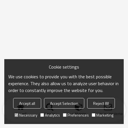
Cookie settings
We use cookies to provide you with the best possible
experience. They also allow us to analyze user behavior in
order to constantly improve the website for you.
Accept all
Accept Selection
Reject All
Accueil
chercher
catégorie
Envoyer une demand
Necessary
Analytics
Preferences
Marketing