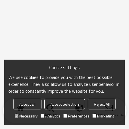
Cookie settings
We use cookies to provide you with the best possible
experience. They also allow us to analyze user behavior in
order to constantly improve the website for you.
Accept all
Accept Selection
Reject All
Accueil
chercher
catégorie
Envoyer une demand
Necessary
Analytics
Preferences
Marketing